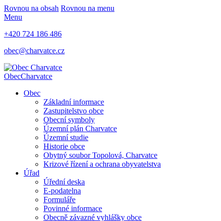
Rovnou na obsah
Rovnou na menu
Menu
+420 724 186 486
obec@charvatce.cz
Obec
Charvatce
Obec
Základní informace
Zastupitelstvo obce
Obecní symboly
Územní plán Charvatce
Územní studie
Historie obce
Obytný soubor Topolová, Charvatce
Krizové řízení a ochrana obyvatelstva
Úřad
Úřední deska
E-podatelna
Formuláře
Povinné informace
Obecně závazné vyhlášky obce