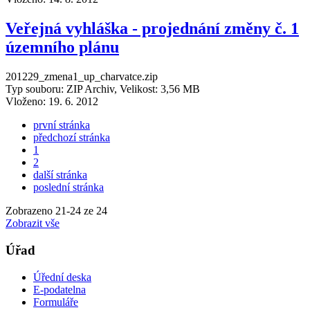
Veřejná vyhláška - projednání změny č. 1
územního plánu
201229_zmena1_up_charvatce.zip
Typ souboru: ZIP Archiv, Velikost: 3,56 MB
Vloženo:
19. 6. 2012
první stránka
předchozí stránka
1
2
další stránka
poslední stránka
Zobrazeno
21
-
24
ze 24
Zobrazit vše
Úřad
Úřední deska
E-podatelna
Formuláře