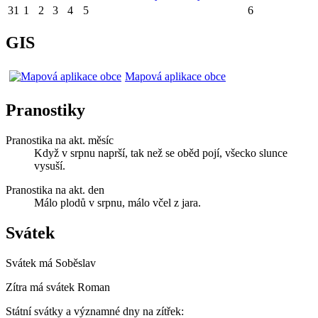
31
1
2
3
4
5
6
GIS
Mapová aplikace obce
Pranostiky
Pranostika na akt. měsíc
Když v srpnu naprší, tak než se oběd pojí, všecko slunce
vysuší.
Pranostika na akt. den
Málo plodů v srpnu, málo včel z jara.
Svátek
Svátek má
Soběslav
Zítra má svátek
Roman
Státní svátky a významné dny na zítřek: