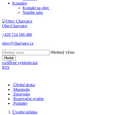
Kontakty
Kontakt na obec
Napište nám
Obec
Charvatce
+420 724 186 486
obec@charvatce.cz
Hledaný výraz
Hledat
rozšířené vyhledávání
RSS
Úřední deska
Munipolis
Zpravodaj
Rezervační systém
Poplatky
Úvodní stránka