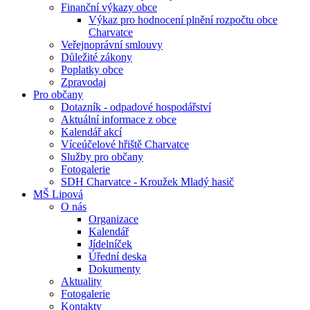
Finanční výkazy obce
Výkaz pro hodnocení plnění rozpočtu obce
Charvatce
Veřejnoprávní smlouvy
Důležité zákony
Poplatky obce
Zpravodaj
Pro občany
Dotazník - odpadové hospodářství
Aktuální informace z obce
Kalendář akcí
Víceúčelové hřiště Charvatce
Služby pro občany
Fotogalerie
SDH Charvatce - Kroužek Mladý hasič
MŠ Lipová
O nás
Organizace
Kalendář
Jídelníček
Úřední deska
Dokumenty
Aktuality
Fotogalerie
Kontakty