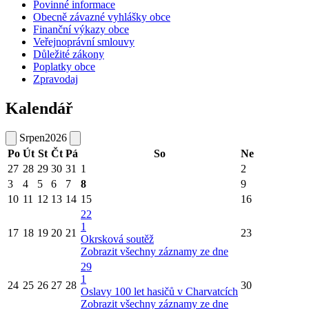
Povinné informace
Obecně závazné vyhlášky obce
Finanční výkazy obce
Veřejnoprávní smlouvy
Důležité zákony
Poplatky obce
Zpravodaj
Kalendář
Srpen
2026
Po
Út
St
Čt
Pá
So
Ne
27
28
29
30
31
1
2
3
4
5
6
7
8
9
10
11
12
13
14
15
16
22
1
17
18
19
20
21
23
Okrsková soutěž
Zobrazit všechny záznamy ze dne
29
1
24
25
26
27
28
30
Oslavy 100 let hasičů v Charvatcích
Zobrazit všechny záznamy ze dne