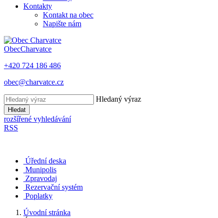
Kontakty
Kontakt na obec
Napište nám
Obec
Charvatce
+420 724 186 486
obec@charvatce.cz
Hledaný výraz
Hledat
rozšířené vyhledávání
RSS
Úřední deska
Munipolis
Zpravodaj
Rezervační systém
Poplatky
Úvodní stránka