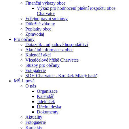
Finanční výkazy obce
Výkaz pro hodnocení plnění rozpočtu obce
Charvatce
Veřejnoprávní smlouvy
Důležité zákony
Poplatky obce
Zpravodaj
Pro občany
Dotazník - odpadové hospodářství
Aktuální informace z obce
Kalendář akcí
Víceúčelové hřiště Charvatce
Služby pro občany
Fotogalerie
SDH Charvatce - Kroužek Mladý hasič
MŠ Lipová
O nás
Organizace
Kalendář
Jídelníček
Úřední deska
Dokumenty
Aktuality
Fotogalerie
Kontakty