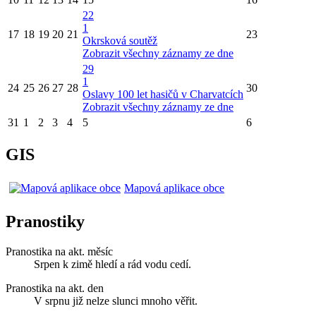
22
1
17
18
19
20
21
23
Okrsková soutěž
Zobrazit všechny záznamy ze dne
29
1
24
25
26
27
28
30
Oslavy 100 let hasičů v Charvatcích
Zobrazit všechny záznamy ze dne
31
1
2
3
4
5
6
GIS
Mapová aplikace obce
Pranostiky
Pranostika na akt. měsíc
Srpen k zimě hledí a rád vodu cedí.
Pranostika na akt. den
V srpnu již nelze slunci mnoho věřit.