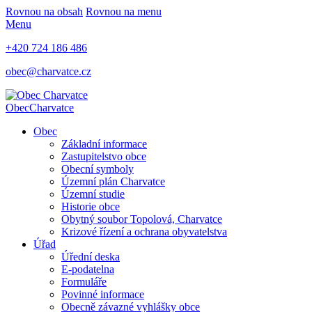
Rovnou na obsah
Rovnou na menu
Menu
+420 724 186 486
obec@charvatce.cz
Obec
Charvatce
Obec
Základní informace
Zastupitelstvo obce
Obecní symboly
Územní plán Charvatce
Územní studie
Historie obce
Obytný soubor Topolová, Charvatce
Krizové řízení a ochrana obyvatelstva
Úřad
Úřední deska
E-podatelna
Formuláře
Povinné informace
Obecně závazné vyhlášky obce