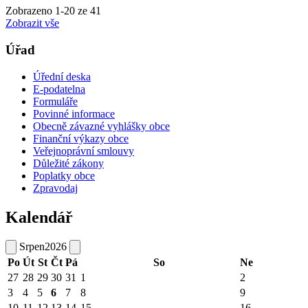
Zobrazeno
1
-
20
ze 41
Zobrazit vše
Úřad
Úřední deska
E-podatelna
Formuláře
Povinné informace
Obecně závazné vyhlášky obce
Finanční výkazy obce
Veřejnoprávní smlouvy
Důležité zákony
Poplatky obce
Zpravodaj
Kalendář
Srpen
2026
Po
Út
St
Čt
Pá
So
Ne
27
28
29
30
31
1
2
3
4
5
6
7
8
9
10
11
12
13
14
15
16